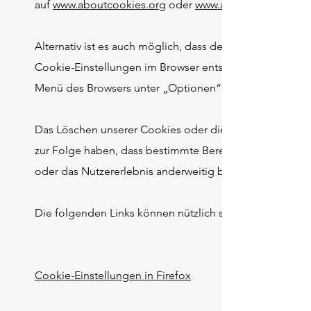
auf
www.aboutcookies.org
oder
www.allaboutcookies.o
Alternativ ist es auch möglich, dass der Browser Cookie
Cookie-Einstellungen im Browser entsprechend ändern.
Menü des Browsers unter „Optionen“ oder „Präferenze
Das Löschen unserer Cookies oder die Deaktivierung z
zur Folge haben, dass bestimmte Bereiche oder Funktio
oder das Nutzererlebnis anderweitig beeinträchtigt wird
Die folgenden Links können nützlich sein, oder alternat
Cookie-Einstellungen in Firefox