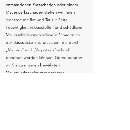
entstandenen Putzschäden oder einem
Mauerwerksschaden stehen wir Ihnen
jederzeit mit Rat und Tat zur Seite.
Feuchtigkeit in Baustoffen und schädliche
Mauersalze können schwere Schäden an
der Bausubstanz verursachen, die durch
„Mauern“ und „Verputzen“ schnell
behoben werden können. Gerne beraten
wir Sie zu unseren bewährten
Mauerwerkssanierungssystemen.
Feuchtigkeitsschutz
In Kellern und in den Sockelbereichen
bestehender Gebäude kommt es oft zu
starken Eindringen von Feuchtigkeit.
Wassereinbruch von außen, erhöhte
Luftfeuchtigkeit oder Feuchtigkeit durch